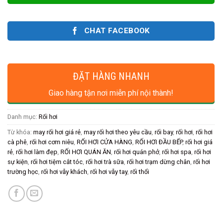
CHAT FACEBOOK
ĐẶT HÀNG NHANH
Giao hàng tận nơi miễn phí nội thành!
Danh mục:
Rối hơi
Từ khóa:
may rối hơi giá rẻ
,
may rối hơi theo yêu cầu
,
rối bay
,
rối hơi
,
rối hơi
cà phê
,
rối hơi cơm niêu
,
RỐI HƠI CỬA HÀNG
,
RỐI HƠI ĐẦU BẾP
,
rối hơi giá
rẻ
,
rối hơi làm đẹp
,
RỐI HƠI QUÁN ĂN
,
rối hơi quán phở
,
rối hơi spa
,
rối hơi
sự kiện
,
rối hơi tiệm cắt tóc
,
rối hơi trà sữa
,
rối hơi trạm dừng chân
,
rối hơi
trường học
,
rối hơi vẫy khách
,
rối hơi vẫy tay
,
rối thổi