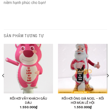
niềm hạnh phúc cho bạn!
SẢN PHẨM TƯƠNG TỰ
RỐI HƠI VẪY KHÁCH GẤU
RỐI HƠI ÔNG GIÀ NOEL – RỐI
DÂU
HƠI MÙA LỄ HỘI
1.550.000
₫
1.550.000
₫