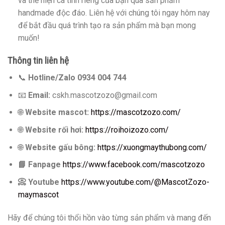
và thể hiện cá tính riêng của bạn qua sản phẩm
handmade độc đáo. Liên hệ với chúng tôi ngay hôm nay
để bắt đầu quá trình tạo ra sản phẩm mà bạn mong
muốn!
Thông tin liên hệ
📞
Hotline/Zalo 0934 004 744
📧
Email:
cskh.mascotzozo@gmail.com
🌐
Website mascot:
https://mascotzozo.com/
🌐
Website rối hơi:
https://roihoizozo.com/
🌐
Website gấu bông:
https://xuongmaythubong.com/
📘
Fanpage
https://www.facebook.com/mascotzozo
📀
Youtube
https://www.youtube.com/@MascotZozo-
maymascot
Hãy để chúng tôi thổi hồn vào từng sản phẩm và mang đến