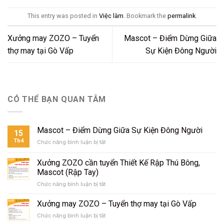
This entry was posted in
Việc làm
. Bookmark the
permalink
.
Xưởng may ZOZO – Tuyển
Mascot – Điểm Dừng Giữa
thợ may tại Gò Vấp
Sự Kiện Đông Người
CÓ THỂ BẠN QUAN TÂM
Mascot – Điểm Dừng Giữa Sự Kiện Đông Người
15
Th4
Chức năng bình luận bị tắt
ở
Mascot
–
Xưởng ZOZO cần tuyển Thiết Kế Rập Thú Bông,
Điểm
Mascot (Rập Tay)
Dừng
Chức năng bình luận bị tắt
ở
Giữa
Xưởng
Sự
ZOZO
Kiện
Xưởng may ZOZO – Tuyển thợ may tại Gò Vấp
cần
Đông
Chức năng bình luận bị tắt
ở
tuyển
Người