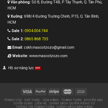
Văn phòng:
Số 8, Đường T4B, P. Tây Thạnh, Q. Tân Phú,
HCM
Xưởng:
698/4 Đường Trường Chinh, P.15, Q. Tân Bình,
HCM
Sale 1:
0934.004.744
Sale 2:
0865 868 735
Email:
cskh.mascotzozo@gmail.com
Website:
www.mascotzozo.com
Hồ sơ năng lực
TRANG CHỦ
GIỚI THIỆU
CỬA HÀNG
THANH TOÁN
KHUYẾN MẠI
TUYỂN DỤNG
LIÊN HỆ
CHÍNH SÁCH QUYỀN RIÊNG TƯ
THÔNG TIN THANH TOÁN
CHÍNH SÁCH BÁN HÀNG