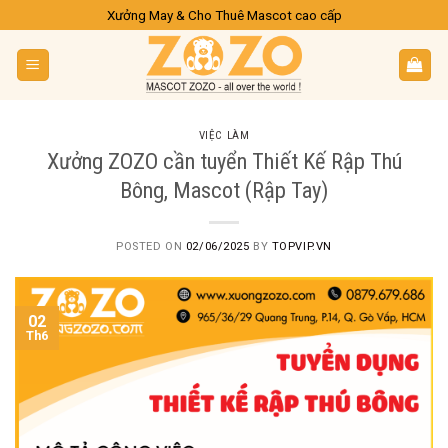
Skip
Xưởng May & Cho Thuê Mascot cao cấp
to
content
VIỆC LÀM
Xưởng ZOZO cần tuyển Thiết Kế Rập Thú
Bông, Mascot (Rập Tay)
POSTED ON
02/06/2025
BY
TOPVIP.VN
02
Th6