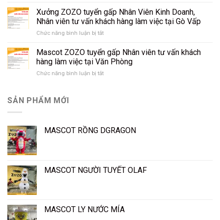
Xưởng
Thiết
may
Xưởng ZOZO tuyển gấp Nhân Viên Kinh Doanh,
Kế
ZOZO
Rập
Nhân viên tư vấn khách hàng làm việc tại Gò Vấp
–
Thú
Chức năng bình luận bị tắt
ở
Tuyển
Bông,
Xưởng
thợ
Mascot
ZOZO
may
Mascot ZOZO tuyển gấp Nhân viên tư vấn khách
(Rập
tuyển
tại
hàng làm việc tại Văn Phòng
Tay)
gấp
Gò
Chức năng bình luận bị tắt
ở
Nhân
Vấp
Mascot
Viên
ZOZO
Kinh
tuyển
SẢN PHẨM MỚI
Doanh,
gấp
Nhân
Nhân
viên
viên
tư
MASCOT RỒNG DGRAGON
tư
vấn
vấn
khách
khách
hàng
hàng
làm
làm
việc
MASCOT NGƯỜI TUYẾT OLAF
việc
tại
tại
Gò
Văn
Vấp
Phòng
MASCOT LY NƯỚC MÍA